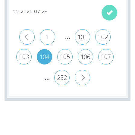
od: 2026-07-29

...
«
1
101
102
103
104
105
106
107
...
252
»