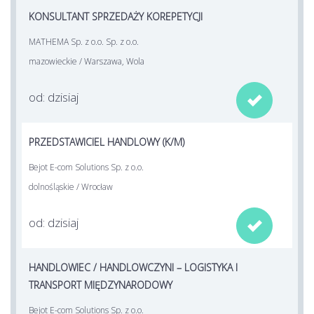
KONSULTANT SPRZEDAŻY KOREPETYCJI
MATHEMA Sp. z o.o. Sp. z o.o.
mazowieckie / Warszawa, Wola
od: dzisiaj

PRZEDSTAWICIEL HANDLOWY (K/M)
Bejot E-com Solutions Sp. z o.o.
dolnośląskie / Wrocław
od: dzisiaj

HANDLOWIEC / HANDLOWCZYNI – LOGISTYKA I
TRANSPORT MIĘDZYNARODOWY
Bejot E-com Solutions Sp. z o.o.