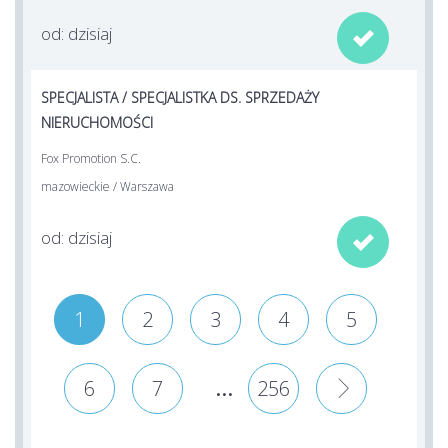
od: dzisiaj

SPECJALISTA / SPECJALISTKA DS. SPRZEDAŻY
NIERUCHOMOŚCI
Fox Promotion S.C.
mazowieckie / Warszawa
od: dzisiaj

1
2
3
4
5
...
6
7
256
»