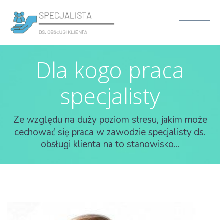
Dla kogo praca
specjalisty
Ze względu na duży poziom stresu, jakim może
cechować się praca w zawodzie specjalisty ds.
obsługi klienta na to stanowisko...