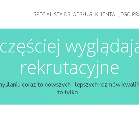
SPECJALISTA DS. OBSŁUGI KLIENTA I JEGO P
 częściej wygląda
rekrutacyjne
myślaniu coraz to nowszych i lepszych rozmów kwalifi
to tylko...