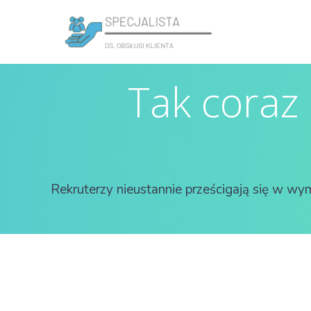
Tak coraz
Rekruterzy nieustannie prześcigają się w wy