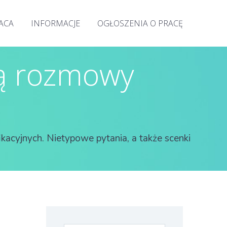
RACA
INFORMACJE
OGŁOSZENIA O PRACĘ
ją rozmowy
kacyjnych. Nietypowe pytania, a także scenki