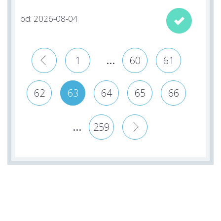
od: 2026-08-04

...
«
1
60
61
62
63
64
65
66
...
259
»