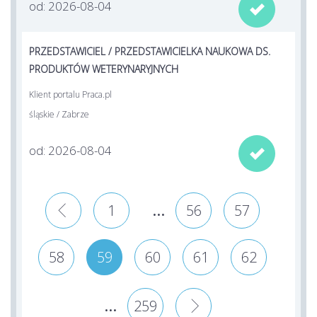
od: 2026-08-04

PRZEDSTAWICIEL / PRZEDSTAWICIELKA NAUKOWA DS.
PRODUKTÓW WETERYNARYJNYCH
Klient portalu Praca.pl
śląskie / Zabrze
od: 2026-08-04

...
«
1
56
57
58
59
60
61
62
...
259
»